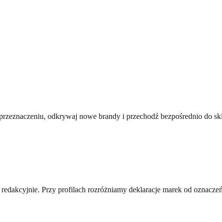
i przeznaczeniu, odkrywaj nowe brandy i przechodź bezpośrednio do s
e redakcyjnie. Przy profilach rozróżniamy deklaracje marek od oznacz