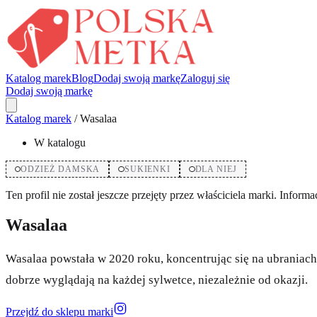
Katalog marek
Blog
Dodaj swoją markę
Zaloguj się
Dodaj swoją markę
Katalog marek
/
Wasalaa
W katalogu
ODZIEŻ DAMSKA
SUKIENKI
DLA NIEJ
Ten profil nie został jeszcze przejęty przez właściciela marki. Inform
Wasalaa
Wasalaa powstała w 2020 roku, koncentrując się na ubraniach 
dobrze wyglądają na każdej sylwetce, niezależnie od okazji.
Przejdź do sklepu marki