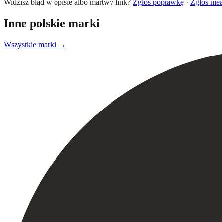
Widzisz błąd w opisie albo martwy link?
Zgłoś poprawkę
·
Zgłoś nie
Inne polskie marki
Wszystkie marki →