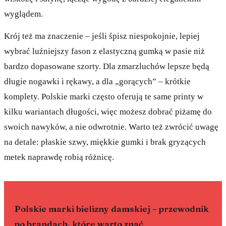
wyglądem.
Krój też ma znaczenie – jeśli śpisz niespokojnie, lepiej
wybrać luźniejszy fason z elastyczną gumką w pasie niż
bardzo dopasowane szorty. Dla zmarzluchów lepsze będą
długie nogawki i rękawy, a dla „gorących” – krótkie
komplety. Polskie marki często oferują te same printy w
kilku wariantach długości, więc możesz dobrać piżamę do
swoich nawyków, a nie odwrotnie. Warto też zwrócić uwagę
na detale: płaskie szwy, miękkie gumki i brak gryzących
metek naprawdę robią różnicę.
PRZECZYTAJ TEŻ
Polskie marki bielizny damskiej – przewodnik
po brandach, które warto znać