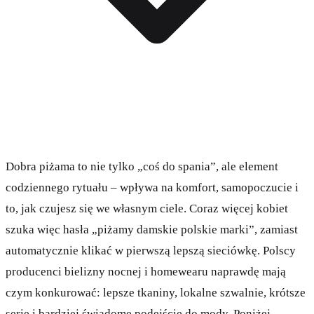
Dobra piżama to nie tylko „coś do spania”, ale element
codziennego rytuału – wpływa na komfort, samopoczucie i
to, jak czujesz się we własnym ciele. Coraz więcej kobiet
szuka więc hasła „piżamy damskie polskie marki”, zamiast
automatycznie klikać w pierwszą lepszą sieciówkę. Polscy
producenci bielizny nocnej i homewearu naprawdę mają
czym konkurować: lepsze tkaniny, lokalne szwalnie, krótsze
serie i bardziej świadome podejście do mody. Poniżej