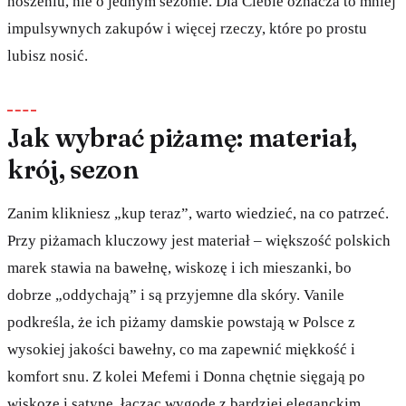
noszeniu, nie o jednym sezonie. Dla Ciebie oznacza to mniej
impulsywnych zakupów i więcej rzeczy, które po prostu
lubisz nosić.
Jak wybrać piżamę: materiał,
krój, sezon
Zanim klikniesz „kup teraz”, warto wiedzieć, na co patrzeć.
Przy piżamach kluczowy jest materiał – większość polskich
marek stawia na bawełnę, wiskozę i ich mieszanki, bo
dobrze „oddychają” i są przyjemne dla skóry. Vanile
podkreśla, że ich piżamy damskie powstają w Polsce z
wysokiej jakości bawełny, co ma zapewnić miękkość i
komfort snu. Z kolei Mefemi i Donna chętnie sięgają po
wiskozę i satynę, łącząc wygodę z bardziej eleganckim