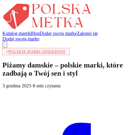
Katalog marek
Blog
Dodaj swoją markę
Zaloguj się
Dodaj swoją markę
POLSKIE MARKI ODZIEŻOWE
Piżamy damskie – polskie marki, które
zadbają o Twój sen i styl
3 grudnia 2025
·
8
min czytania