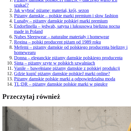
szukać?
Jak wybrać piżamę: materiał, krój, sezon
Piżamy damskie – polskie marki premium i slow fashion
Lunaby – piżamy damskie polskiej marki premium
Endorfinella – jedwab, satyna i luksusowa bielizna nocna
made in Poland
Nubes Sleepwear – naturalne materiały i homewear
Regina – polski producent piżam od 1989 roku
Mefemi – piżamy damskie od polskiego producenta bielizny i
homewearu
Donna – eleganckie piżamy damskie polskiego producenta
Sinta – piżamy szyte w polskich szwalniach
Vanile – bawełniane piżamy damskie z polskiej produkcji
Gdzie kupić piżamy damskie polskieJ marki online?
Piżamy damskie polskie marki a odpowiedzialna moda
TL;DR – piżamy damskie polskie marki w pigułce
Przeczytaj również