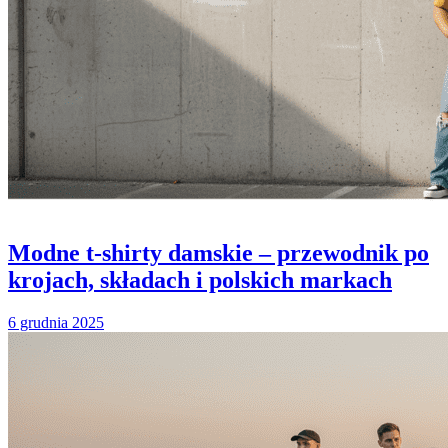
Modne t-shirty damskie – przewodnik po
krojach, składach i polskich markach
6 grudnia 2025