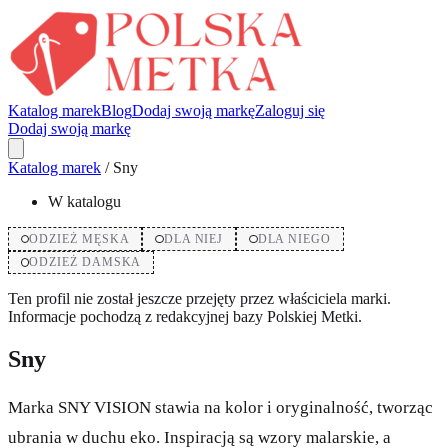
Katalog marek
Blog
Dodaj swoją markę
Zaloguj się
Dodaj swoją markę
Katalog marek
/
Sny
W katalogu
ODZIEŻ MĘSKA
DLA NIEJ
DLA NIEGO
ODZIEŻ DAMSKA
Ten profil nie został jeszcze przejęty przez właściciela marki.
Informacje pochodzą z redakcyjnej bazy Polskiej Metki.
Sny
Marka SNY VISION stawia na kolor i oryginalność, tworząc
ubrania w duchu eko. Inspiracją są wzory malarskie, a