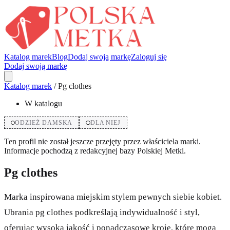
Katalog marek
Blog
Dodaj swoją markę
Zaloguj się
Dodaj swoją markę
Katalog marek
/
Pg clothes
W katalogu
ODZIEŻ DAMSKA
DLA NIEJ
Ten profil nie został jeszcze przejęty przez właściciela marki.
Informacje pochodzą z redakcyjnej bazy Polskiej Metki.
Pg clothes
Marka inspirowana miejskim stylem pewnych siebie kobiet.
Ubrania pg clothes podkreślają indywidualność i styl,
oferując wysoką jakość i ponadczasowe kroje, które mogą