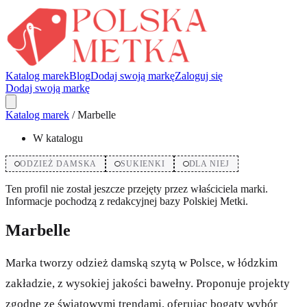
Katalog marek
Blog
Dodaj swoją markę
Zaloguj się
Dodaj swoją markę
Katalog marek
/
Marbelle
W katalogu
ODZIEŻ DAMSKA
SUKIENKI
DLA NIEJ
Ten profil nie został jeszcze przejęty przez właściciela marki.
Informacje pochodzą z redakcyjnej bazy Polskiej Metki.
Marbelle
Marka tworzy odzież damską szytą w Polsce, w łódzkim
zakładzie, z wysokiej jakości bawełny. Proponuje projekty
zgodne ze światowymi trendami, oferując bogaty wybór