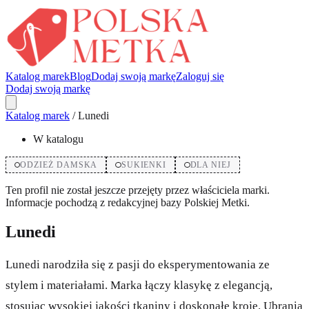
Katalog marek
Blog
Dodaj swoją markę
Zaloguj się
Dodaj swoją markę
Katalog marek
/
Lunedi
W katalogu
ODZIEŻ DAMSKA
SUKIENKI
DLA NIEJ
Ten profil nie został jeszcze przejęty przez właściciela marki.
Informacje pochodzą z redakcyjnej bazy Polskiej Metki.
Lunedi
Lunedi narodziła się z pasji do eksperymentowania ze
stylem i materiałami. Marka łączy klasykę z elegancją,
stosując wysokiej jakości tkaniny i doskonałe kroje. Ubrania